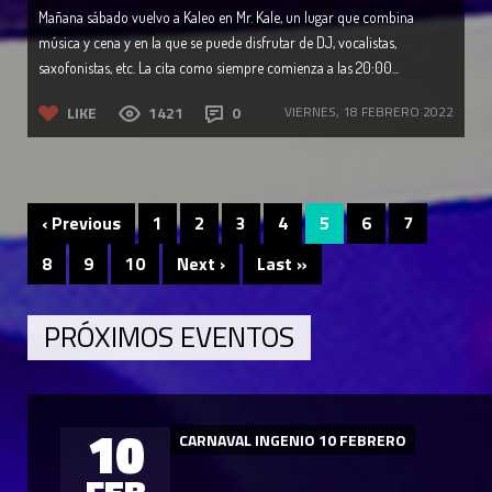
Mañana sábado vuelvo a Kaleo en Mr. Kale, un lugar que combina
música y cena y en la que se puede disfrutar de DJ, vocalistas,
saxofonistas, etc. La cita como siempre comienza a las 20:00...
LIKE
1421
0
VIERNES, 18 FEBRERO 2022
‹ Previous
1
2
3
4
5
6
7
8
9
10
Next ›
Last »
PRÓXIMOS EVENTOS
10
CARNAVAL INGENIO 10 FEBRERO