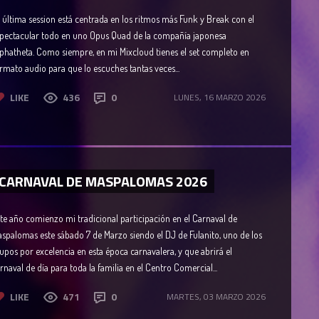
 última session está centrada en los ritmos más Funk y Break con el
pectacular todo en uno Opus Quad de la compañía japonesa
phatheta. Como siempre, en mi Mixcloud tienes el set completo en
rmato audio para que lo escuches tantas veces...
LIKE
436
0
LUNES, 16 MARZO 2026
CARNAVAL DE MASPALOMAS 2026
te año comienzo mi tradicional participación en el Carnaval de
spalomas este sábado 7 de Marzo siendo el DJ de Fulanito, uno de los
upos por excelencia en esta época carnavalera, y que abrirá el
rnaval de día para toda la familia en el Centro Comercial...
LIKE
471
0
MARTES, 03 MARZO 2026