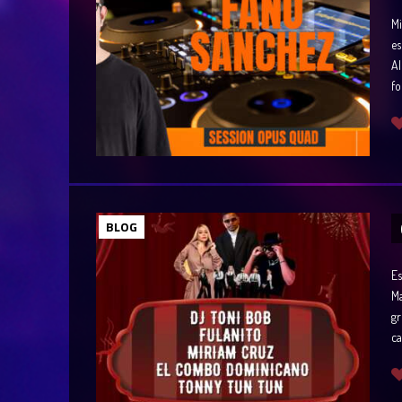
Mi
es
Al
fo
BLOG
Es
Ma
gr
ca