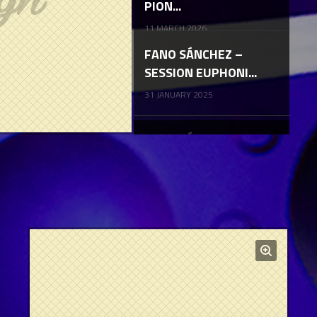
PION...
11 MARCH 2026
FANO SÁNCHEZ –
SESSION EUPHONI...
31 JANUARY 2025
FANO SÁNCHEZ –
SESSION DRUM &...
08 FEBRUARY 2024
AFTERMOVIE MASTI
2023
21 DECEMBER 2023