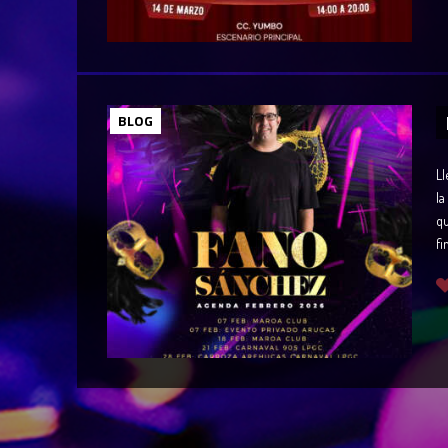
BLOG
Ll
la
qu
fi