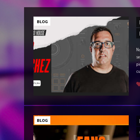
BLOG
No
se
pi
cu
BLOG