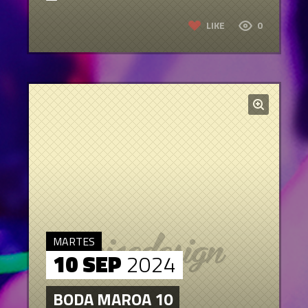
LIKE
0
MARTES
10 SEP
2024
BODA MAROA 10