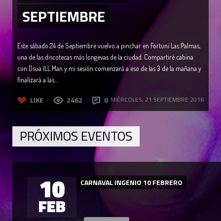
SEPTIEMBRE
Este sábado 24 de Septiembre vuelvo a pinchar en Fortuni Las Palmas,
una de las discotecas más longevas de la ciudad. Compartiré cabina
con Dsua ILL Man y mi sesión comenzará a eso de las 3 de la mañana y
finalizará a las...
LIKE
2462
0
MIÉRCOLES, 21 SEPTIEMBRE 2016
PRÓXIMOS EVENTOS
10
CARNAVAL INGENIO 10 FEBRERO
FEB