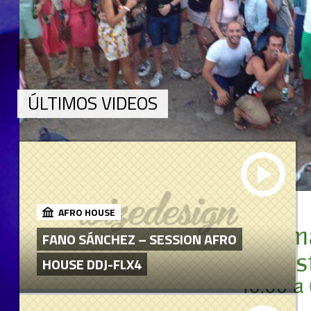
« First
‹ Previous
3
4
5
6
7
8
ÚLTIMOS VIDEOS
AFRO HOUSE
FANO SÁNCHEZ – SESSION AFRO
HOUSE DDJ-FLX4