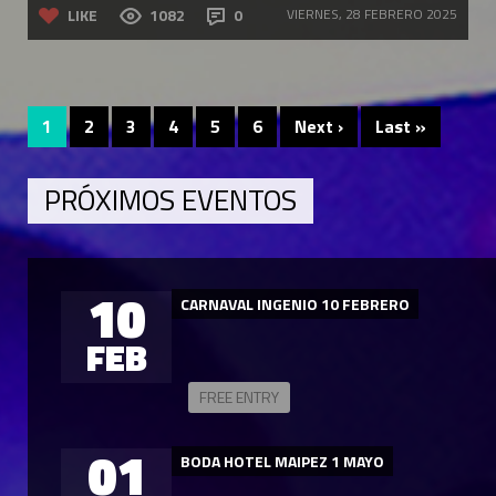
LIKE
1082
0
VIERNES, 28 FEBRERO 2025
1
2
3
4
5
6
Next ›
Last »
PRÓXIMOS EVENTOS
10
CARNAVAL INGENIO 10 FEBRERO
FEB
FREE ENTRY
01
BODA HOTEL MAIPEZ 1 MAYO