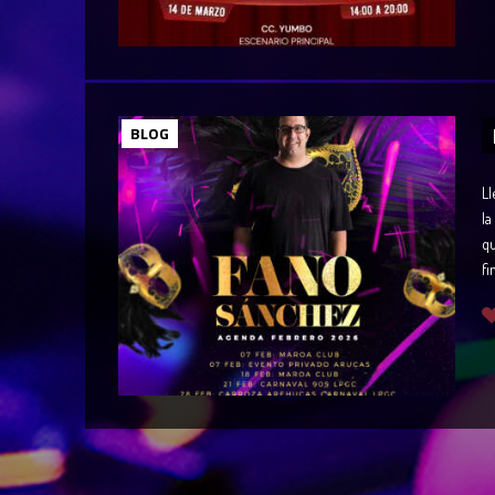
BLOG
Ll
la
qu
fi