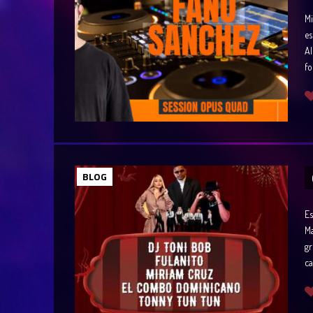
Mi
es
Al
fo
BLOG
Es
Ma
gr
ca