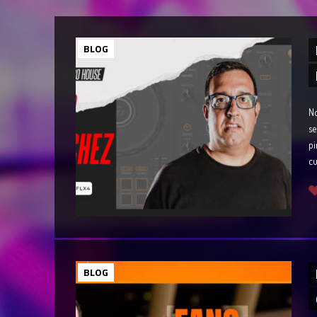
BLOG
No
se
pi
cu
BLOG