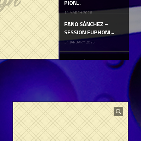
PION...
11 MARCH 2026
FANO SÁNCHEZ –
SESSION EUPHONI...
31 JANUARY 2025
FANO SÁNCHEZ –
SESSION DRUM &...
08 FEBRUARY 2024
AFTERMOVIE MASTI
2023
21 DECEMBER 2023