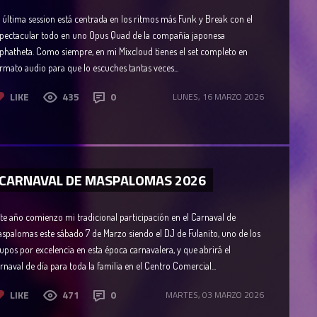
 última session está centrada en los ritmos más Funk y Break con el
pectacular todo en uno Opus Quad de la compañía japonesa
phatheta. Como siempre, en mi Mixcloud tienes el set completo en
rmato audio para que lo escuches tantas veces...
LIKE
435
0
LUNES, 16 MARZO 2026
CARNAVAL DE MASPALOMAS 2026
te año comienzo mi tradicional participación en el Carnaval de
spalomas este sábado 7 de Marzo siendo el DJ de Fulanito, uno de los
upos por excelencia en esta época carnavalera, y que abrirá el
rnaval de día para toda la familia en el Centro Comercial...
LIKE
471
0
MARTES, 03 MARZO 2026