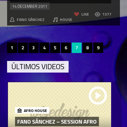
14 DECEMBER 2011
LIKE
1377
FANO SÁNCHEZ
HOUSE
1
2
3
4
5
6
7
8
9
ÚLTIMOS VIDEOS
AFRO HOUSE
FANO SÁNCHEZ – SESSION AFRO