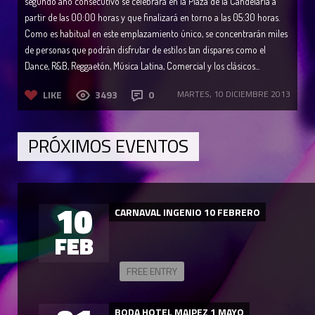
segundo año consecutivo se celebrará en la Plaza de la Candelaria a
partir de las 00:00 horas y que finalizará en torno a las 05:30 horas.
Como es habitual en este emplazamiento único, se concentrarán miles
de personas que podrán disfrutar de estilos tan dispares como el
Dance, R&B, Reggaetón, Música Latina, Comercial y los clásicos...
LIKE
3493
0
MARTES, 10 DICIEMBRE 2013
PRÓXIMOS EVENTOS
10
CARNAVAL INGENIO 10 FEBRERO
FEB
FREE ENTRY
BODA HOTEL MAIPEZ 1 MAYO