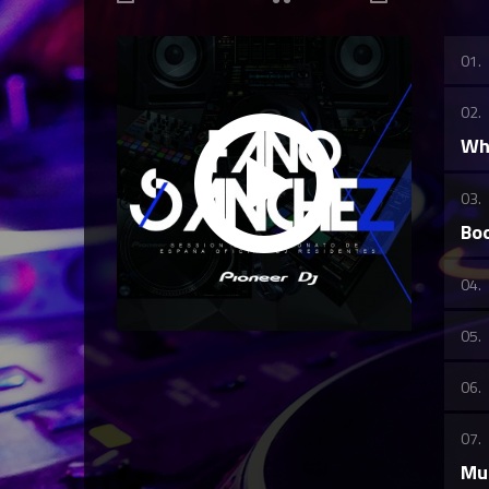
Wha
Boo
Mus