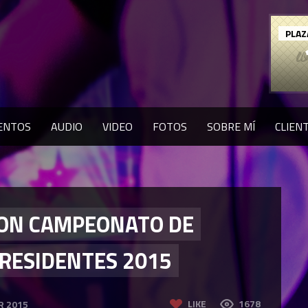
PLAZ
ENTOS
AUDIO
VIDEO
FOTOS
SOBRE MÍ
CLIEN
ION CAMPEONATO DE
 RESIDENTES 2015
LIKE
1678
R 2015