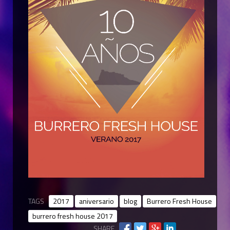
TAGS
2017
aniversario
blog
Burrero Fresh House
burrero fresh house 2017
SHARE