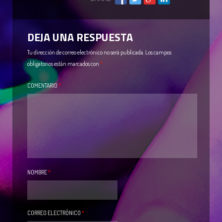
DEJA UNA RESPUESTA
Tu dirección de correo electrónico no será publicada.
Los campos
obligatorios están marcados con
*
COMENTARIO
*
NOMBRE
*
CORREO ELECTRÓNICO
*