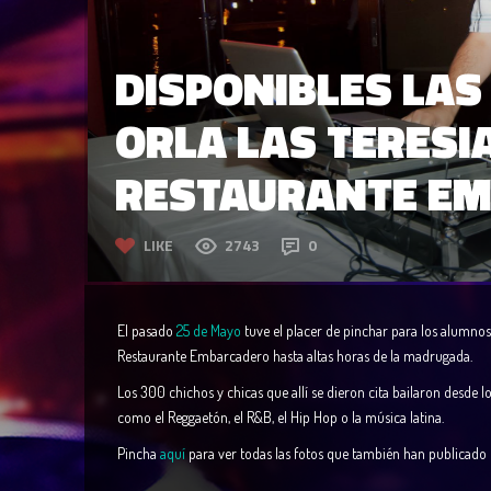
DISPONIBLES LAS
ORLA LAS TERESI
RESTAURANTE E
LIKE
2743
0
El pasado
25 de Mayo
tuve el placer de pinchar para los alumnos 
Restaurante Embarcadero hasta altas horas de la madrugada.
Los 300 chichos y chicas que allí se dieron cita bailaron desde l
como el Reggaetón, el R&B, el Hip Hop o la música latina.
Pincha
aquí
para ver todas las fotos que también han publicado 