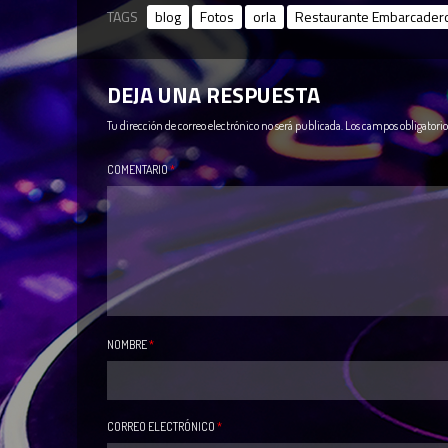
TAGS
blog
Fotos
orla
Restaurante Embarcader
DEJA UNA RESPUESTA
Tu dirección de correo electrónico no será publicada.
Los campos obligatori
COMENTARIO
*
NOMBRE
*
CORREO ELECTRÓNICO
*