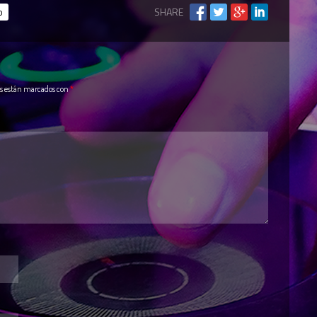
o
SHARE
os están marcados con
*