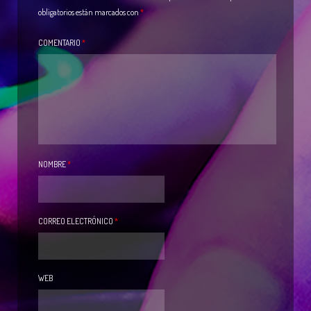
obligatorios están marcados con
*
COMENTARIO
*
NOMBRE
*
CORREO ELECTRÓNICO
*
WEB