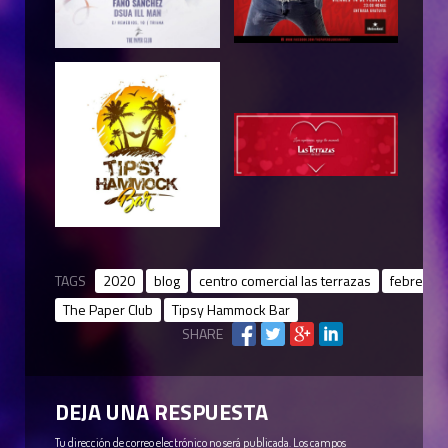
TAGS
2020
blog
centro comercial las terrazas
febrero
The Paper Club
Tipsy Hammock Bar
SHARE
DEJA UNA RESPUESTA
Tu dirección de correo electrónico no será publicada.
Los campos