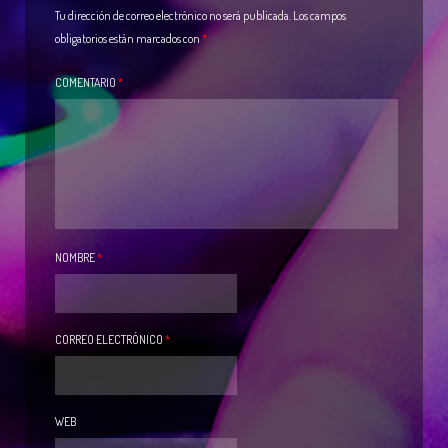
Tu dirección de correo electrónico no será publicada.
Los campos
obligatorios están marcados con
*
COMENTARIO
*
NOMBRE
*
CORREO ELECTRÓNICO
*
WEB