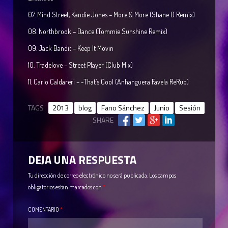
07. Mind Street, Kandie Jones – More & More (Shane D Remix)
08. Northbrook – Dance (Tommie Sunshine Remix)
09. Jack Bandit – Keep It Movin
10. Tradelove – Street Player (Club Mix)
11. Carlo Caldareri – -That’s Cool (Anhanguera Favela ReRub)
TAGS
2013
blog
Fano Sánchez
Junio
Sesión
SHARE
DEJA UNA RESPUESTA
Tu dirección de correo electrónico no será publicada.
Los campos
obligatorios están marcados con
*
COMENTARIO
*