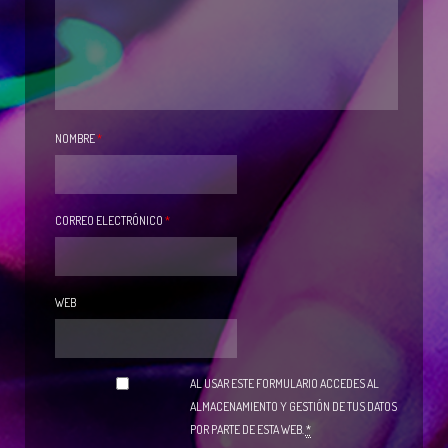
NOMBRE
*
CORREO ELECTRÓNICO
*
WEB
AL USAR ESTE FORMULARIO ACCEDES AL
ALMACENAMIENTO Y GESTIÓN DE TUS DATOS
POR PARTE DE ESTA WEB.
*