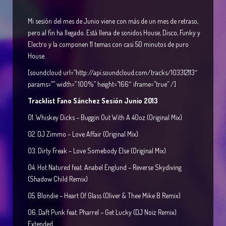
Mi sesión del mes de Junio viene con más de un mes de retraso,
pero al fin ha llegado. Está llena de sonidos House, Disco, Funky y
Electro y la componen 11 temas con casi 50 minutos de puro
House.
[soundcloud url=”http://api.soundcloud.com/tracks/103312113″
params=”” width=” 100%” height=”166″ iframe=”true” /]
Tracklist Fano Sánchez Sesión Junio 2013
01. Whiskey Dicks – Buggin Out With A 40oz (Original Mix)
02. DJ Zimmo – Love Affair (Original Mix)
03. Dirty Freak – Love Somebody Else (Original Mix)
04. Hot Natured feat. Anabel Englund – Reverse Skydiving
(Shadow Child Remix)
05. Blondie – Heart Of Glass (Oliver & Thee Mike B Remix)
06. Daft Punk feat. Pharrel – Get Lucky (DJ Noiz Remix)
Extended