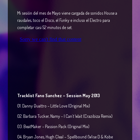
Mi sesión del mes de Mayo viene cargada de sonidos House a
raudales, toco el Disco, el Funky e incluso el Electro para
completar casi 52 minutos de set.
Tracklist Fano Sanchez – Session May 2013
01. Danny Quattro – Little Love (Original Mix)
02. Barbara Tucker, Namy – I Can´t Wait (Crazibiza Remix)
03. BeatMaker – Passion Pack (Original Mix)
04. Bryan Jones, Hugh Cleal – Spellbound (Wise D & Kobe