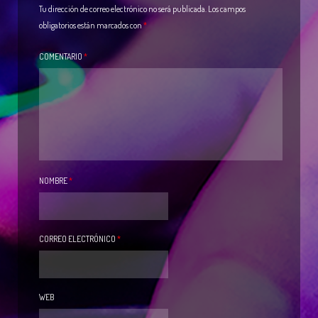
Tu dirección de correo electrónico no será publicada.
Los campos
obligatorios están marcados con
*
COMENTARIO
*
NOMBRE
*
CORREO ELECTRÓNICO
*
WEB