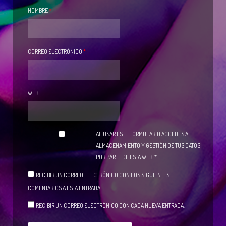
NOMBRE
*
CORREO ELECTRÓNICO
*
WEB
AL USAR ESTE FORMULARIO ACCEDES AL
ALMACENAMIENTO Y GESTIÓN DE TUS DATOS
POR PARTE DE ESTA WEB.
*
RECIBIR UN CORREO ELECTRÓNICO CON LOS SIGUIENTES
COMENTARIOS A ESTA ENTRADA.
RECIBIR UN CORREO ELECTRÓNICO CON CADA NUEVA ENTRADA.