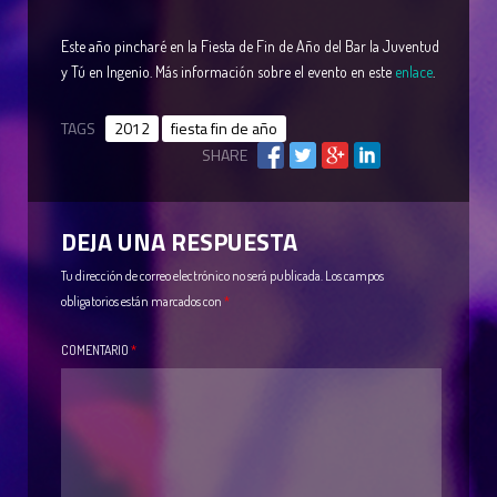
Este año pincharé en la Fiesta de Fin de Año del Bar la Juventud
y Tú en Ingenio. Más información sobre el evento en este
enlace
.
TAGS
2012
fiesta fin de año
SHARE
DEJA UNA RESPUESTA
Tu dirección de correo electrónico no será publicada.
Los campos
obligatorios están marcados con
*
COMENTARIO
*