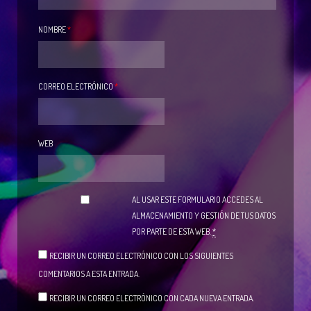
NOMBRE
*
CORREO ELECTRÓNICO
*
WEB
AL USAR ESTE FORMULARIO ACCEDES AL
ALMACENAMIENTO Y GESTIÓN DE TUS DATOS
POR PARTE DE ESTA WEB.
*
RECIBIR UN CORREO ELECTRÓNICO CON LOS SIGUIENTES
COMENTARIOS A ESTA ENTRADA.
RECIBIR UN CORREO ELECTRÓNICO CON CADA NUEVA ENTRADA.