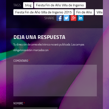
TAGS
blog
Fiesta Fin de Año Villa de Ingenio
Fiesta Fin de Año Villa de Ingenio 2015
Fin de Año
Villa de
SHARE
DEJA UNA RESPUESTA
Tu dirección de correo electrónico no será publicada.
Los campos
obligatorios están marcados con
*
COMENTARIO
*
NOMBRE
*