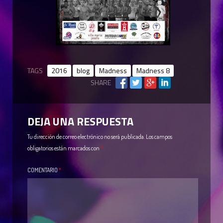
TAGS
2016
blog
Madness
Madness 8
SHARE
DEJA UNA RESPUESTA
Tu dirección de correo electrónico no será publicada.
Los campos
obligatorios están marcados con
*
COMENTARIO
*