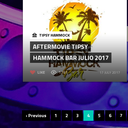
TIPSY HAMMOCK
AFTERMOVIE TIPSY
HAMMOCK BAR JULIO 2017
LIKE
1761
17 JULY 2017
‹ Previous
1
2
3
4
5
6
7