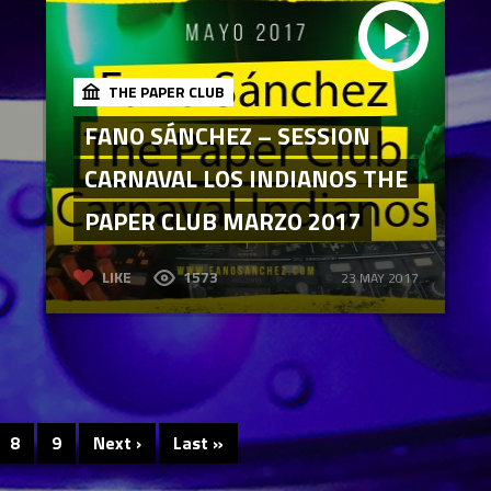
THE PAPER CLUB
FANO SÁNCHEZ – SESSION
CARNAVAL LOS INDIANOS THE
PAPER CLUB MARZO 2017
LIKE
1573
23 MAY 2017
8
9
Next ›
Last »