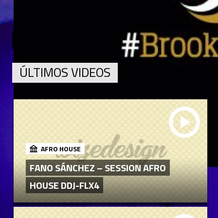
‹ Previous
1
2
3
4
5
6
7
8
ÚLTIMOS VIDEOS
AFRO HOUSE
FANO SÁNCHEZ – SESSION AFRO
HOUSE DDJ-FLX4