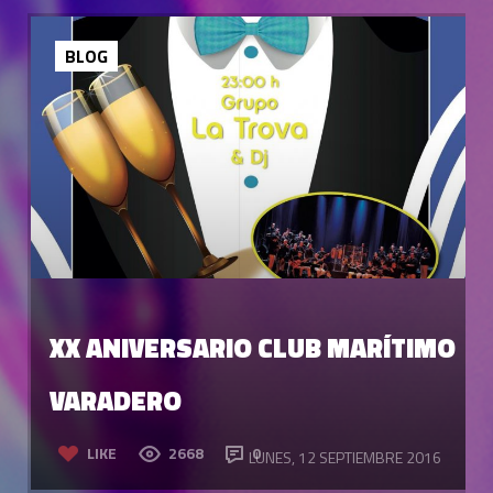
BLOG
XX ANIVERSARIO CLUB MARÍTIMO
VARADERO
LIKE
2668
0
LUNES, 12 SEPTIEMBRE 2016