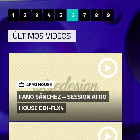
1
2
3
4
5
6
7
8
9
ÚLTIMOS VIDEOS
AFRO HOUSE
FANO SÁNCHEZ – SESSION AFRO
HOUSE DDJ-FLX4