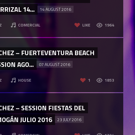
RIZAL 14...
14 AUGUST 2016
Z
COMERCIAL
LIKE
1964
NCHEZ – FUERTEVENTURA BEACH
SION AGO...
07 AUGUST 2016
Z
HOUSE
1
1853
HEZ – SESSION FIESTAS DEL
OGÁN JULIO 2016
23 JULY 2016