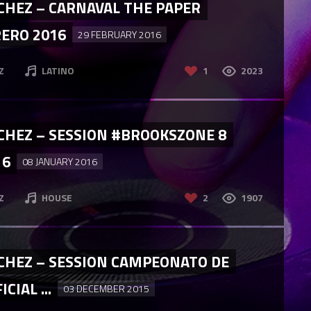
CHEZ – CARNAVAL THE PAPER
RERO 2016
29 FEBRUARY 2016
Z
LATINO
1
2023
CHEZ – SESSION #BROOKSZONE 8
16
08 JANUARY 2016
Z
HOUSE
2
1907
CHEZ – SESSION CAMPEONATO DE
CIAL ...
03 DECEMBER 2015