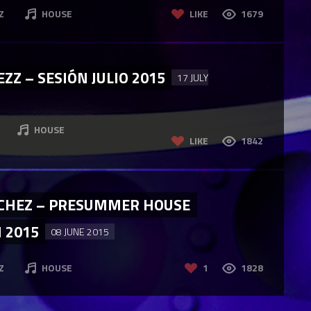
Z
HOUSE
LIKE
1679
Z – SESIÓN JULIO 2015
17 JULY
HOUSE
LIKE
1842
CHEZ – PRESUMMER HOUSE
 2015
08 JUNE 2015
Z
HOUSE
1
1828