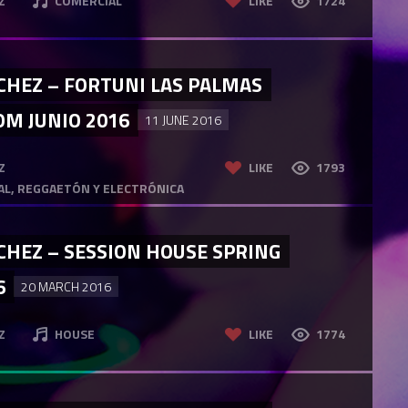
Z
COMERCIAL
LIKE
1724
CHEZ – FORTUNI LAS PALMAS
M JUNIO 2016
11 JUNE 2016
Z
LIKE
1793
AL, REGGAETÓN Y ELECTRÓNICA
CHEZ – SESSION HOUSE SPRING
6
20 MARCH 2016
Z
HOUSE
LIKE
1774