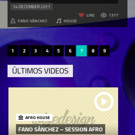
14 DECEMBER 2011
LIKE
1377
FANO SÁNCHEZ
HOUSE
1
2
3
4
5
6
7
8
9
ÚLTIMOS VIDEOS
AFRO HOUSE
FANO SÁNCHEZ – SESSION AFRO