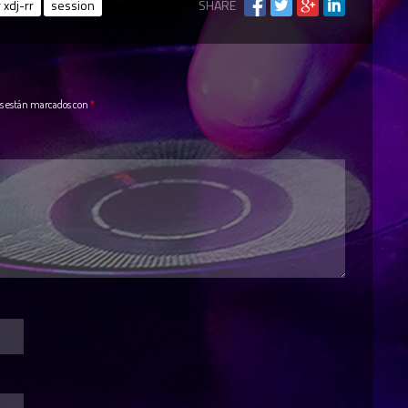
 xdj-rr
session
SHARE
os están marcados con
*