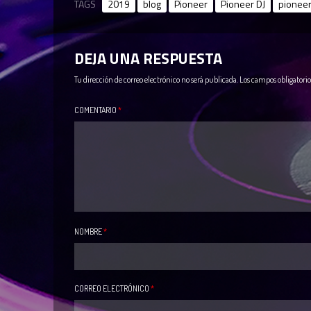
TAGS
2019
blog
Pioneer
Pioneer DJ
pioneer
DEJA UNA RESPUESTA
Tu dirección de correo electrónico no será publicada.
Los campos obligatori
COMENTARIO
*
NOMBRE
*
CORREO ELECTRÓNICO
*