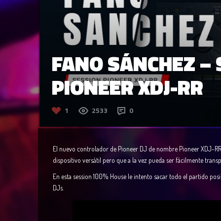
FANO SÁNCHEZ –
PIONEER XDJ-RR
1
2533
0
El nuevo controlador de Pioneer DJ de nombre Pioneer XDJ-RR 
dispositivo versátil pero que a la vez pueda ser fácilmente trans
En esta session 100% House le intento sacar todo el partido po
DJs.